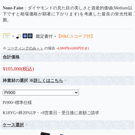
None-Faint
：ダイヤモンドの見た目の美しさと資産的価値(Medium以
下ですと相場価格が顕著に下がります)を考慮した最良の蛍光性範
囲。
鑑定書付 +
【H&Cスコープ付】
※
ソーティングのみ＞＞
の場合
-4,000円(4,000円引き)
合計価格
¥
105,000
(税込)
枠素材の選択 ※
詳しくはこちら
Pt900=標準仕様
K18YG=枠20%UP・+8営業日・受注後に差額ご請求
ケース選択