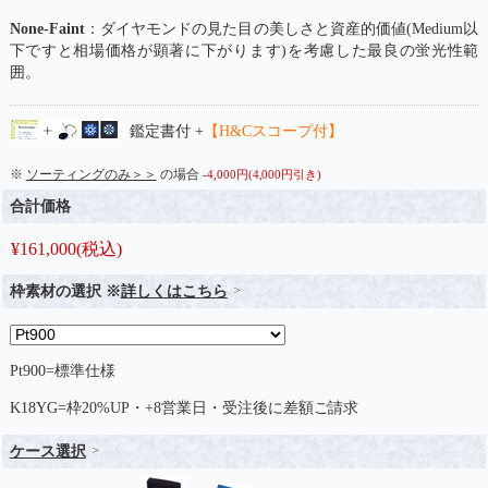
None-Faint
：ダイヤモンドの見た目の美しさと資産的価値(Medium以
下ですと相場価格が顕著に下がります)を考慮した最良の蛍光性範
囲。
鑑定書付 +
【H&Cスコープ付】
※
ソーティングのみ＞＞
の場合
-4,000円(4,000円引き)
合計価格
¥
161,000
(税込)
枠素材の選択 ※
詳しくはこちら
Pt900=標準仕様
K18YG=枠20%UP・+8営業日・受注後に差額ご請求
ケース選択