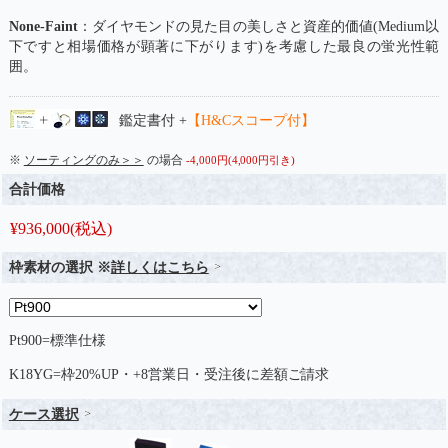
None-Faint
：ダイヤモンドの見た目の美しさと資産的価値(Medium以
下ですと相場価格が顕著に下がります)を考慮した最良の蛍光性範
囲。
鑑定書付 +
【H&Cスコープ付】
※
ソーティングのみ＞＞
の場合
-4,000円(4,000円引き)
合計価格
¥
936,000
(税込)
枠素材の選択 ※
詳しくはこちら
Pt900=標準仕様
K18YG=枠20%UP・+8営業日・受注後に差額ご請求
ケース選択