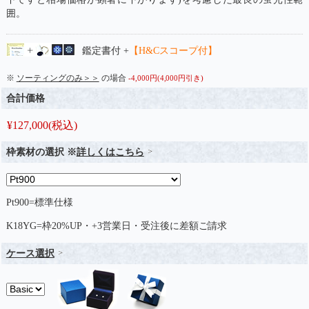
囲。
鑑定書付 +
【H&Cスコープ付】
※
ソーティングのみ＞＞
の場合
-4,000円(4,000円引き)
合計価格
¥
127,000
(税込)
枠素材の選択 ※
詳しくはこちら
Pt900=標準仕様
K18YG=枠20%UP・+3営業日・受注後に差額ご請求
ケース選択