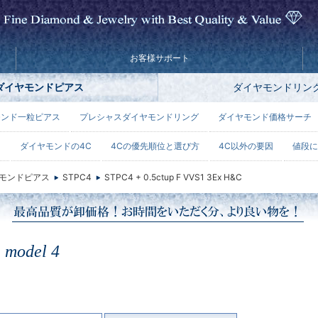
お客様サポート
ダイヤモンドピアス
ダイヤモンドリン
モンド一粒ピアス
プレシャスダイヤモンドリング
ダイヤモンド価格サーチ
ー
ダイヤモンドの4C
4Cの優先順位と選び方
4C以外の要因
値段に
モンドピアス
STPC4
STPC4 + 0.5ctup F VVS1 3Ex H&C
e
model 4