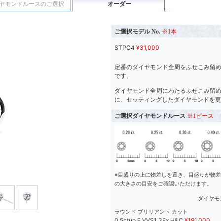
ヤモンドルースのご選択
オーダー
ご選択モデル No.
※1本
STPC4
¥
31,000
定番のダイヤモンド全周をふせこみ留
です。
ダイヤモンド全周にわたるふせこみ留
に、セッティングしたダイヤモンドを更
ご選択ダイヤモンドルース
※1ピース
※目盛りの上に物差しを置き、目盛りが物
の大きさの目安をご確認いただけます。
ダイヤモ
ラウンド ブリリアント カット
0.5ctup F VVS1 3Ex H&C
¥
191,000