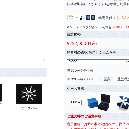
価格が顕著に下がります)を考慮した最
鑑定書付 +
【H&C
※
ソーティングのみ＞＞
の場合
-4,000円(4
合計価格
分
¥
222,000
(税込)
枠素材の選択 ※
詳しくはこちら
Pt900=標準仕様
K18YG=枠20%UP・+3営業日・受注
ケース選択
ウィスパー
ご注文時のご注意事項
表示価格は片耳(1本)の価格です。両耳