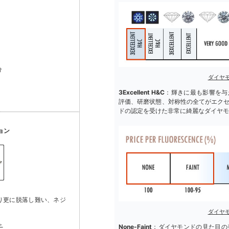
分
ダイヤ
3Excellent H&C
：輝きに最も影響を与
評価、研磨状態、対称性の全てがエク
ドの認定を受けた非常に綺麗なダイヤモ
ョン
り更に脱落し難い、ネジ
ダイヤ
＞
None-Faint
：ダイヤモンドの見た目の美