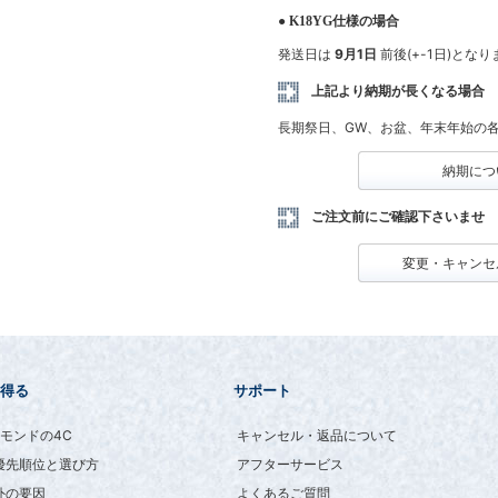
● K18YG仕様の場合
発送日は
9月1日
前後(+-1日)とな
上記より納期が長くなる場合
長期祭日、GW、お盆、年末年始の
納期につ
ご注文前にご確認下さいませ
変更・キャンセ
得る
サポート
モンドの4C
キャンセル・返品について
優先順位と選び方
アフターサービス
外の要因
よくあるご質問