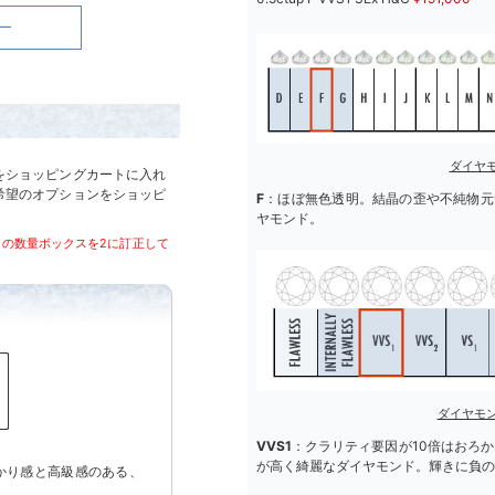
ー
ダイヤ
をショッピングカートに入れ
希望のオプションをショッピ
F
：ほぼ無色透明。結晶の歪や不純物元
ヤモンド。
トの数量ボックスを2に訂正して
ダイヤモ
VVS1
：クラリティ要因が10倍はおろ
が高く綺麗なダイヤモンド。輝きに負の
かり感と高級感のある、