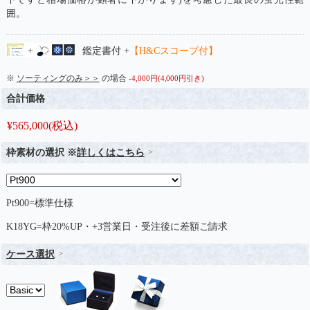
囲。
鑑定書付 +
【H&Cスコープ付】
※
ソーティングのみ＞＞
の場合
-4,000円(4,000円引き)
合計価格
¥
565,000
(税込)
枠素材の選択 ※
詳しくはこちら
Pt900=標準仕様
K18YG=枠20%UP・+3営業日・受注後に差額ご請求
ケース選択