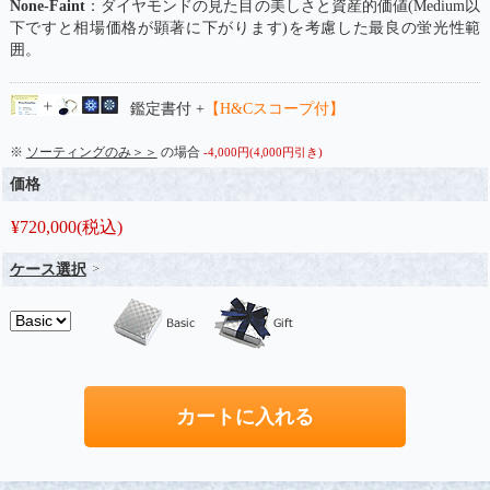
None-Faint
：ダイヤモンドの見た目の美しさと資産的価値(Medium以
下ですと相場価格が顕著に下がります)を考慮した最良の蛍光性範
囲。
鑑定書付 +
【H&Cスコープ付】
※
ソーティングのみ＞＞
の場合
-4,000円(4,000円引き)
価格
¥
720,000
(税込)
ケース選択