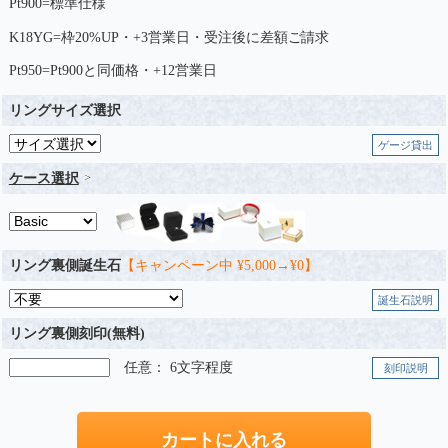
Pt900=標準仕様
K18YG=枠20%UP・+3営業日・受注後に差額ご請求
Pt950=Pt900と同価格・+12営業日
リングサイズ選択
ゲージ貸出
ケース選択
リング裏側誕生石
【キャンペーン中 ¥5,000→¥0】
誕生石説明
リング裏側刻印(無料)
任意： 6文字程度
刻印説明