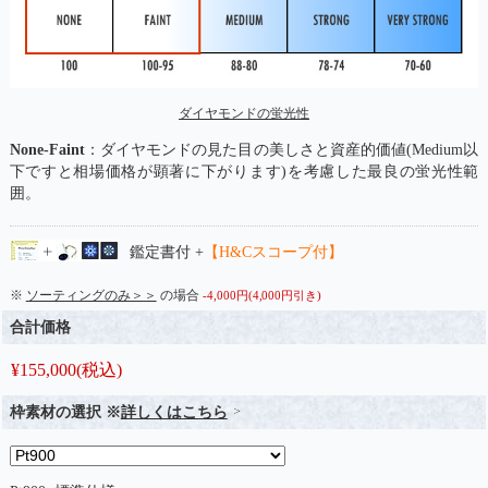
ダイヤモンドの蛍光性
None-Faint
：ダイヤモンドの見た目の美しさと資産的価値(Medium以
下ですと相場価格が顕著に下がります)を考慮した最良の蛍光性範
囲。
鑑定書付 +
【H&Cスコープ付】
※
ソーティングのみ＞＞
の場合
-4,000円(4,000円引き)
合計価格
¥
155,000
(税込)
枠素材の選択 ※
詳しくはこちら