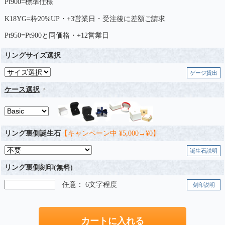
Pt900=標準仕様
K18YG=枠20%UP・+3営業日・受注後に差額ご請求
Pt950=Pt900と同価格・+12営業日
リングサイズ選択
ゲージ貸出
ケース選択
リング裏側誕生石
【キャンペーン中 ¥5,000→¥0】
誕生石説明
リング裏側刻印(無料)
任意： 6文字程度
刻印説明