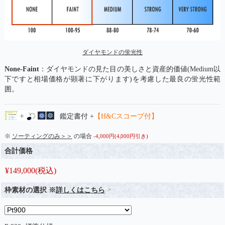
ダイヤモンドの蛍光性
None-Faint
：ダイヤモンドの見た目の美しさと資産的価値(Medium以
下ですと相場価格が顕著に下がります)を考慮した最良の蛍光性範
囲。
鑑定書付 +
【H&Cスコープ付】
※
ソーティングのみ＞＞
の場合
-4,000円(4,000円引き)
合計価格
¥
149,000
(税込)
枠素材の選択 ※
詳しくはこちら