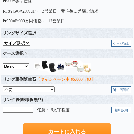
Pt900=標準仕様
K18YG=枠20%UP・+3営業日・受注後に差額ご請求
Pt950=Pt900と同価格・+12営業日
リングサイズ選択
ゲージ貸出
ケース選択
リング裏側誕生石
【キャンペーン中 ¥5,000→¥0】
誕生石説明
リング裏側刻印(無料)
任意： 6文字程度
刻印説明