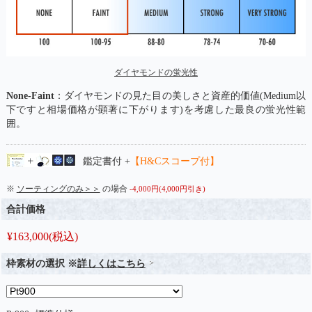
ダイヤモンドの蛍光性
None-Faint
：ダイヤモンドの見た目の美しさと資産的価値(Medium以
下ですと相場価格が顕著に下がります)を考慮した最良の蛍光性範
囲。
鑑定書付 +
【H&Cスコープ付】
※
ソーティングのみ＞＞
の場合
-4,000円(4,000円引き)
合計価格
¥
163,000
(税込)
枠素材の選択 ※
詳しくはこちら