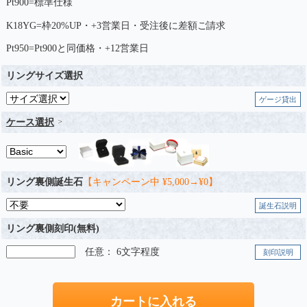
Pt900=標準仕様
K18YG=枠20%UP・+3営業日・受注後に差額ご請求
Pt950=Pt900と同価格・+12営業日
リングサイズ選択
ゲージ貸出
ケース選択
リング裏側誕生石
【キャンペーン中 ¥5,000→¥0】
誕生石説明
リング裏側刻印(無料)
任意： 6文字程度
刻印説明