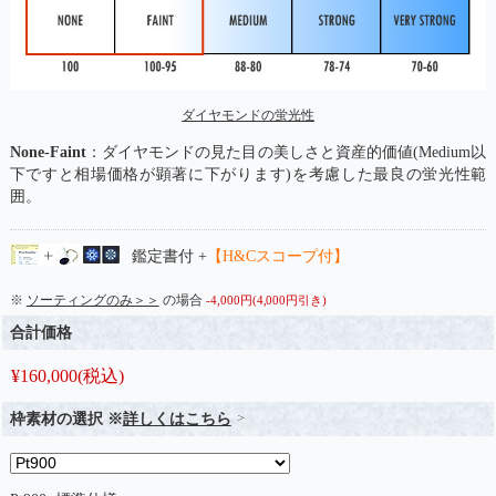
ダイヤモンドの蛍光性
None-Faint
：ダイヤモンドの見た目の美しさと資産的価値(Medium以
下ですと相場価格が顕著に下がります)を考慮した最良の蛍光性範
囲。
鑑定書付 +
【H&Cスコープ付】
※
ソーティングのみ＞＞
の場合
-4,000円(4,000円引き)
合計価格
¥
160,000
(税込)
枠素材の選択 ※
詳しくはこちら