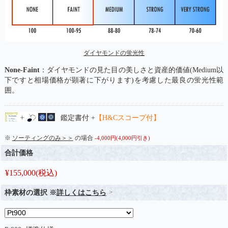
ダイヤモンドの蛍光性
None-Faint
：ダイヤモンドの見た目の美しさと資産的価値(Medium以
下ですと相場価格が顕著に下がります)を考慮した最良の蛍光性範
囲。
鑑定書付 +
【H&Cスコープ付】
※
ソーティングのみ＞＞
の場合
-4,000円(4,000円引き)
合計価格
¥
155,000
(税込)
枠素材の選択 ※
詳しくはこちら