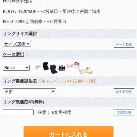
Pt900=標準仕様
K18YG=枠20%UP・+3営業日・受注後に差額ご請求
Pt950=Pt900と同価格・+12営業日
リングサイズ選択
ゲージ貸出
ケース選択
リング裏側誕生石
【キャンペーン中 ¥5,000→¥0】
誕生石説明
リング裏側刻印(無料)
任意： 6文字程度
刻印説明