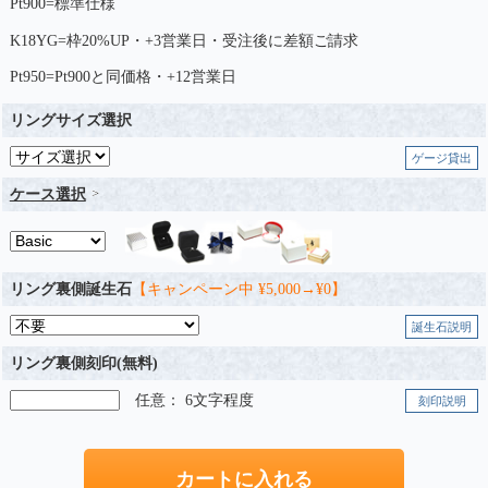
Pt900=標準仕様
K18YG=枠20%UP・+3営業日・受注後に差額ご請求
Pt950=Pt900と同価格・+12営業日
リングサイズ選択
ゲージ貸出
ケース選択
リング裏側誕生石
【キャンペーン中 ¥5,000→¥0】
誕生石説明
リング裏側刻印(無料)
任意： 6文字程度
刻印説明