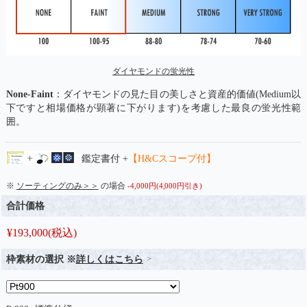
ダイヤモンドの蛍光性
None-Faint
：ダイヤモンドの見た目の美しさと資産的価値(Medium以
下ですと相場価格が顕著に下がります)を考慮した最良の蛍光性範
囲。
鑑定書付 +
【H&Cスコープ付】
※
ソーティングのみ＞＞
の場合
-4,000円(4,000円引き)
合計価格
¥
193,000
(税込)
枠素材の選択 ※
詳しくはこちら