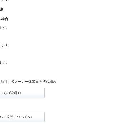
納期
の場合
ります。
なります。
ります。
各商社、各メーカー休業日を挟む場合。
いての詳細 >>
ル・返品について >>