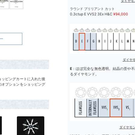
ダイヤモ
ラウンド ブリリアント カット
0.3ctup E VVS2 3Ex H&C
¥
94,000
ー
ダイヤ
E
：ほぼ完全な無色透明。結晶の歪や不
るダイヤモンド。
ョッピングカートに入れた後
のオプションをショッピング
ダイヤモ