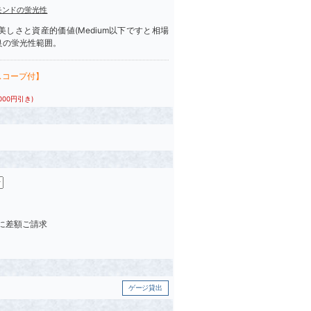
モンドの蛍光性
しさと資産的価値(Medium以下ですと相場
良の蛍光性範囲。
スコープ付】
,000円引き)
後に差額ご請求
ゲージ貸出