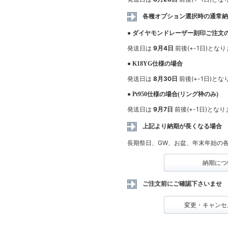
各種オプション選択時の通常
● ダイヤモンドレーザー刻印ご注文
発送日は
9月4日
前後(+-1日)とな
● K18YG仕様の場合
発送日は
8月30日
前後(+-1日)と
● Pt950仕様の場合(リング枠のみ)
発送日は
9月7日
前後(+-1日)とな
上記より納期が長くなる場合
長期祭日、GW、お盆、年末年始の
納期につ
ご注文前にご確認下さいませ
変更・キャンセ