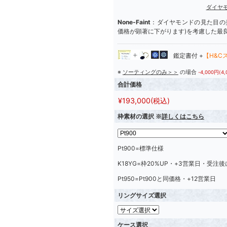
ダイヤ
None-Faint
：ダイヤモンドの見た目の美
価格が顕著に下がります)を考慮した最
鑑定書付 +
【H&C
※
ソーティングのみ＞＞
の場合
-4,000円(4
合計価格
¥
193,000
(税込)
枠素材の選択 ※
詳しくはこちら
Pt900=標準仕様
K18YG=枠20%UP・+3営業日・受注
Pt950=Pt900と同価格・+12営業日
リングサイズ選択
ケース選択