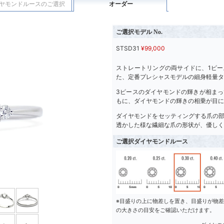
ヤモンドルースのご選択
オーダー
ご選択モデル No.
STSD31
¥
99,000
ストレートリングの両サイドに、1ピ
た、定番プレシャスモデルの細身軽量タ
3ピースのダイヤモンドの輝きが相ま
もに、ダイヤモンドの輝きの相乗が目に
ダイヤモンドをセッティングする爪の
透かした様な繊細な爪の形状が、優しく
ご選択ダイヤモンドルース
※目盛りの上に物差しを置き、目盛りが物
の大きさの目安をご確認いただけます。