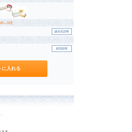
00→¥0】
誕生石説明
刻印説明
と、
なります。