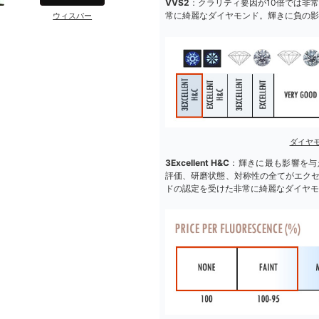
VVS2
：クラリティ要因が10倍では非
常に綺麗なダイヤモンド。輝きに負の影
ウィスパー
ダイヤ
3Excellent H&C
：輝きに最も影響を与
評価、研磨状態、対称性の全てがエク
ドの認定を受けた非常に綺麗なダイヤモ