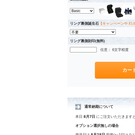
リング裏側誕生石
【キャンペーン中 ¥5,0
リング裏側刻印(無料)
任意： 6文字程度
通常納期について
本日
8月7日
にご注文いただきます
オプション選択無しの場合
発送日は
8月28日
前後(+-1日)と