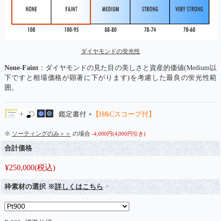
ダイヤモンドの蛍光性
None-Faint
：ダイヤモンドの見た目の美しさと資産的価値(Medium以
下ですと相場価格が顕著に下がります)を考慮した最良の蛍光性範
囲。
鑑定書付 +
【H&Cスコープ付】
※
ソーティングのみ＞＞
の場合
-4,000円(4,000円引き)
合計価格
¥
250,000
(税込)
枠素材の選択 ※
詳しくはこちら