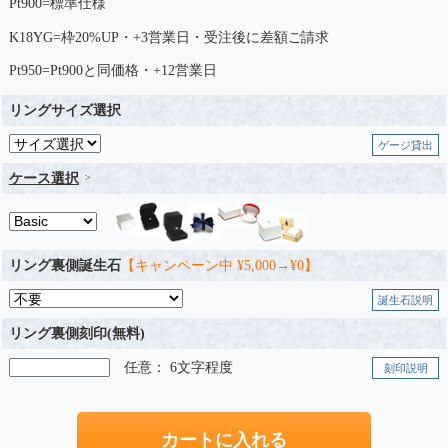
Pt900=標準仕様
K18YG=枠20%UP・+3営業日・受注後に差額ご請求
Pt950=Pt900と同価格・+12営業日
リングサイズ選択
ゲージ貸出
ケース選択
リング裏側誕生石
【キャンペーン中 ¥5,000→¥0】
誕生石説明
リング裏側刻印(無料)
任意： 6文字程度
刻印説明