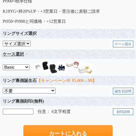
Pt900=標準仕様
K18YG=枠20%UP・+3営業日・受注後に差額ご請求
Pt950=Pt900と同価格・+12営業日
リングサイズ選択
ゲージ貸出
ケース選択
リング裏側誕生石
【キャンペーン中 ¥5,000→¥0】
誕生石説明
リング裏側刻印(無料)
任意： 6文字程度
刻印説明