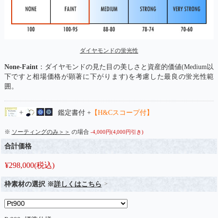
ダイヤモンドの蛍光性
None-Faint
：ダイヤモンドの見た目の美しさと資産的価値(Medium以
下ですと相場価格が顕著に下がります)を考慮した最良の蛍光性範
囲。
鑑定書付 +
【H&Cスコープ付】
※
ソーティングのみ＞＞
の場合
-4,000円(4,000円引き)
合計価格
¥
298,000
(税込)
枠素材の選択 ※
詳しくはこちら