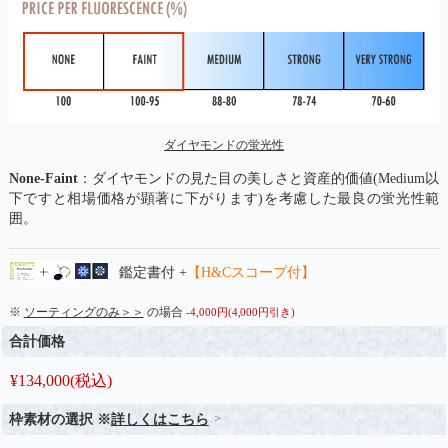
ダイヤモンドの蛍光性
None-Faint
：ダイヤモンドの見た目の美しさと資産的価値(Medium以
下ですと相場価格が顕著に下がります)を考慮した最良の蛍光性範
囲。
鑑定書付 +
【H&Cスコープ付】
※
ソーティングのみ＞＞
の場合
-4,000円(4,000円引き)
合計価格
¥
134,000
(税込)
枠素材の選択 ※
詳しくはこちら