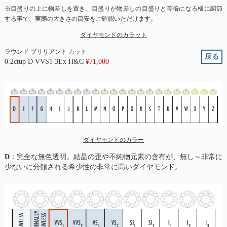
※目盛りの上に物差しを置き、目盛りが物差しの目盛りと等倍になる様に調節
する事で、実際の大きさの目安をご確認いただけます。
ダイヤモンドのカラット
ラウンド ブリリアント カット
戻る
0.2ctup D VVS1 3Ex H&C
¥
71,000
ダイヤモンドのカラー
D
：完全な無色透明。結晶の歪や不純物元素の含有が、無し～非常に
少ないに分類される希少性の非常に高いダイヤモンド。