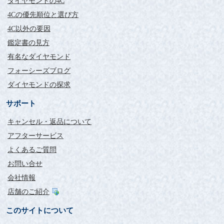
ダイヤモンドの4C
と思います。
指輪を他の所で購入しようと思っていましたが、届いたネッ
4Cの優先順位と選び方
クレスを見てフォーシーズさんで指輪を買おうと即決しまし
4C以外の要因
た。
鑑定書の見方
またお世話になると思います。
また梱包も丁寧でフォーシーズさんの誠実な姿勢がダンボー
有名なダイヤモンド
ルの梱包1つからも感じられました。
フォーシーズブログ
素晴らしい商品をありがとうございました。
ダイヤモンドの探求
サポート
キャンセル・返品について
アフターサービス
よくあるご質問
お問い合せ
会社情報
店舗のご紹介
このサイトについて