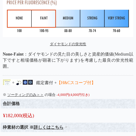
ダイヤモンドの蛍光性
None-Faint
：ダイヤモンドの見た目の美しさと資産的価値(Medium以
下ですと相場価格が顕著に下がります)を考慮した最良の蛍光性範
囲。
鑑定書付 +
【H&Cスコープ付】
※
ソーティングのみ＞＞
の場合
-4,000円(4,000円引き)
合計価格
¥
182,000
(税込)
枠素材の選択 ※
詳しくはこちら