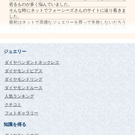
劣るものが多く悩んでいました。
そんな時にネットでフォーシーズさんのサイトに辿り着きま
した。
最初はネットで高価なジュエリーを買って失敗しないだろう
かと不安しかありませんでしたが、クチコミをみると私と同
じようにネット購入に不安を感じていたが、クチコミやフォ
ーシーズさんの対応を見て安心して購入し、商品を見て上質
なダイヤにみなさん感動しておられました。
ジュエリー
私も同じです。
初めてフォーシーズさんの商品が届きましたが、ダイヤの虹
ダイヤペンダントネックレス
色の輝きと地金の上質さに感動しました。
どんなにダイヤが良くても地金をケチったりしていると安っ
ダイヤモンドピアス
ぽく見えるのですが、フォーシーズさんは横から見ても地金
ダイヤモンドリング
がしっかり使われており、高さもありました。
ダイヤモンドルース
普段使い用として0.3ctにしたのですが、ダイヤの輝きと地金
の厚さとしっかりとした上質な作りに更に大きく見えます。
人気ランキング
ガツガツ普段使いしようと思ってましたが、上質な高級感と
クチコミ
優雅さがあり、ガツガツ使えないかもしれないです（笑）
ちなみに同じタイプのティファニーと比べると、ティファニ
フォトギャラリー
ーの方が地金の厚さはフォーシーズさんの半分くらいでし
知識を得る
た。
ティファニーではなくフォーシーズさんで購入して良かった