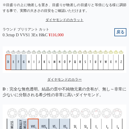
※目盛りの上に物差しを置き、目盛りが物差しの目盛りと等倍になる様に調節
する事で、実際の大きさの目安をご確認いただけます。
ダイヤモンドのカラット
ラウンド ブリリアント カット
戻る
0.3ctup D VVS1 3Ex H&C
¥
116,000
ダイヤモンドのカラー
D
：完全な無色透明。結晶の歪や不純物元素の含有が、無し～非常に
少ないに分類される希少性の非常に高いダイヤモンド。