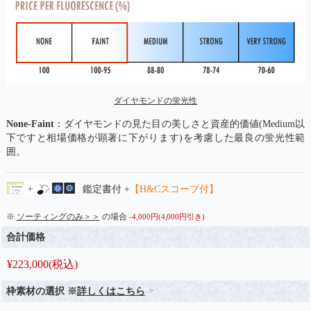
ダイヤモンドの蛍光性
None-Faint
：ダイヤモンドの見た目の美しさと資産的価値(Medium以
下ですと相場価格が顕著に下がります)を考慮した最良の蛍光性範
囲。
鑑定書付 +
【H&Cスコープ付】
※
ソーティングのみ＞＞
の場合
-4,000円(4,000円引き)
合計価格
¥
223,000
(税込)
枠素材の選択 ※
詳しくはこちら