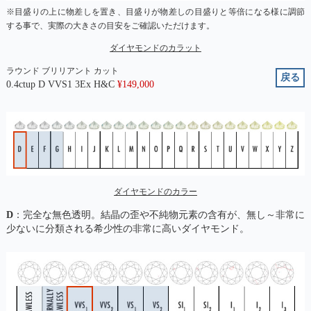
※目盛りの上に物差しを置き、目盛りが物差しの目盛りと等倍になる様に調節
する事で、実際の大きさの目安をご確認いただけます。
ダイヤモンドのカラット
ラウンド ブリリアント カット
戻る
0.4ctup D VVS1 3Ex H&C
¥
149,000
ダイヤモンドのカラー
D
：完全な無色透明。結晶の歪や不純物元素の含有が、無し～非常に
少ないに分類される希少性の非常に高いダイヤモンド。