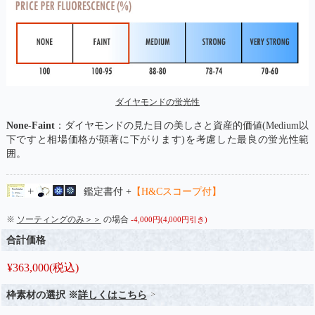
ダイヤモンドの蛍光性
None-Faint
：ダイヤモンドの見た目の美しさと資産的価値(Medium以
下ですと相場価格が顕著に下がります)を考慮した最良の蛍光性範
囲。
鑑定書付 +
【H&Cスコープ付】
※
ソーティングのみ＞＞
の場合
-4,000円(4,000円引き)
合計価格
¥
363,000
(税込)
枠素材の選択 ※
詳しくはこちら