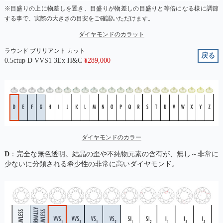
※目盛りの上に物差しを置き、目盛りが物差しの目盛りと等倍になる様に調節
する事で、実際の大きさの目安をご確認いただけます。
ダイヤモンドのカラット
ラウンド ブリリアント カット
戻る
0.5ctup D VVS1 3Ex H&C
¥
289,000
ダイヤモンドのカラー
D
：完全な無色透明。結晶の歪や不純物元素の含有が、無し～非常に
少ないに分類される希少性の非常に高いダイヤモンド。