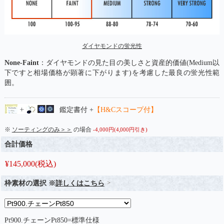
ダイヤモンドの蛍光性
None-Faint
：ダイヤモンドの見た目の美しさと資産的価値(Medium以
下ですと相場価格が顕著に下がります)を考慮した最良の蛍光性範
囲。
鑑定書付 +
【H&Cスコープ付】
※
ソーティングのみ＞＞
の場合
-4,000円(4,000円引き)
合計価格
¥
145,000
(税込)
枠素材の選択 ※
詳しくはこちら
Pt900.チェーンPt850=標準仕様