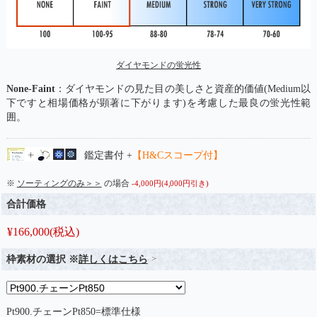
ダイヤモンドの蛍光性
None-Faint
：ダイヤモンドの見た目の美しさと資産的価値(Medium以
下ですと相場価格が顕著に下がります)を考慮した最良の蛍光性範
囲。
鑑定書付 +
【H&Cスコープ付】
※
ソーティングのみ＞＞
の場合
-4,000円(4,000円引き)
合計価格
¥
166,000
(税込)
枠素材の選択 ※
詳しくはこちら
Pt900.チェーンPt850=標準仕様