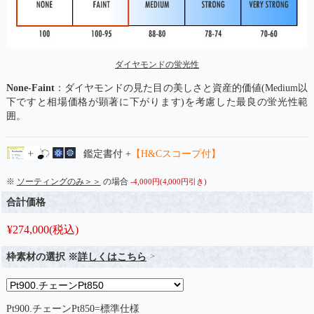
ダイヤモンドの蛍光性
None-Faint
：ダイヤモンドの見た目の美しさと資産的価値(Medium以
下ですと相場価格が顕著に下がります)を考慮した最良の蛍光性範
囲。
鑑定書付 +
【H&Cスコープ付】
※
ソーティングのみ＞＞
の場合
-4,000円(4,000円引き)
合計価格
¥
274,000
(税込)
枠素材の選択 ※
詳しくはこちら
Pt900.チェーンPt850=標準仕様