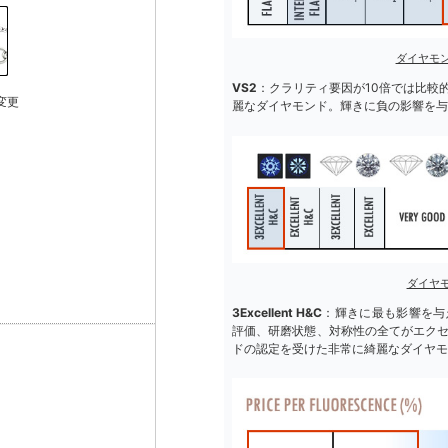
ダイヤモ
VS2
：クラリティ要因が10倍では比較
変更
麗なダイヤモンド。輝きに負の影響を与
ダイヤ
3Excellent H&C
：輝きに最も影響を与
評価、研磨状態、対称性の全てがエク
ドの認定を受けた非常に綺麗なダイヤモ