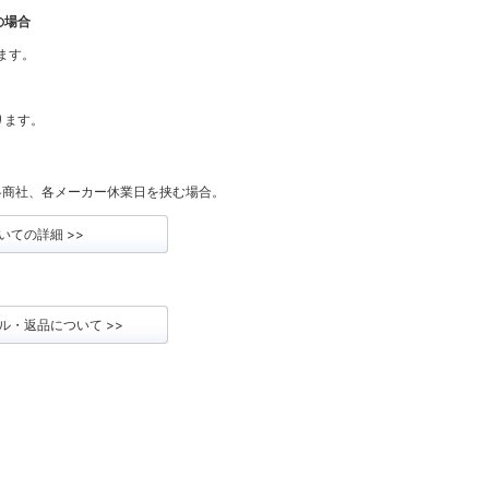
の場合
ります。
なります。
各商社、各メーカー休業日を挟む場合。
いての詳細 >>
ル・返品について >>