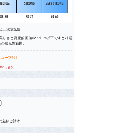
モンドの蛍光性
しさと資産的価値(Medium以下ですと相場
良の蛍光性範囲。
スコープ付】
,000円引き)
後に差額ご請求