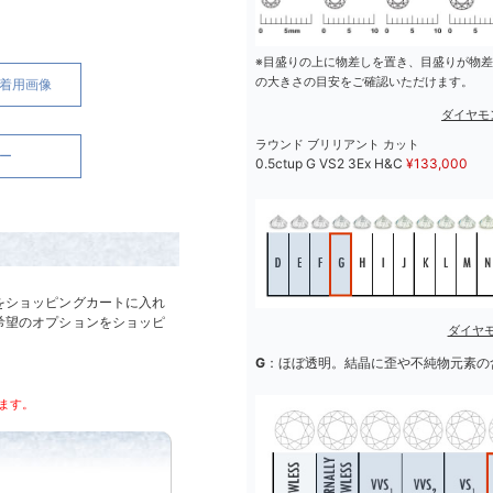
※目盛りの上に物差しを置き、目盛りが物
の大きさの目安をご確認いただけます。
号)着用画像
ダイヤモ
ラウンド ブリリアント カット
ー
0.5ctup G VS2 3Ex H&C
¥
133,000
をショッピングカートに入れ
希望のオプションをショッピ
ダイヤ
G
：ほぼ透明。結晶に歪や不純物元素の
ります。