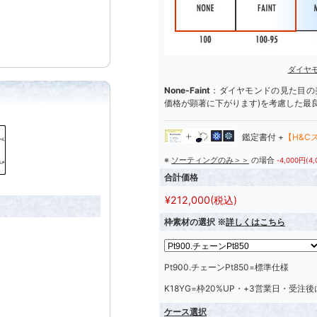
ダイヤ
None-Faint
：ダイヤモンドの見た目の美
価格が顕著に下がります)を考慮した最
鑑定書付 +
【H&C
※
ソーティングのみ＞＞
の場合
-4,000円(4
合計価格
¥
212,000
(税込)
枠素材の選択 ※
詳しくはこちら
Pt900.チェーンPt850=標準仕様
K18YG=枠20%UP・+3営業日・受注
ケース選択