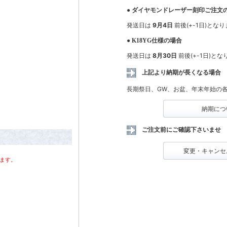
● ダイヤモンドレーザー刻印ご注文
発送日は
9月4日
前後(+-1日)とな
● K18YG仕様の場合
発送日は
8月30日
前後(+-1日)と
上記より納期が長くなる場合
長期祭日、GW、お盆、年末年始の
納期につ
ご注文前にご確認下さいませ
変更・キャンセ
ます。