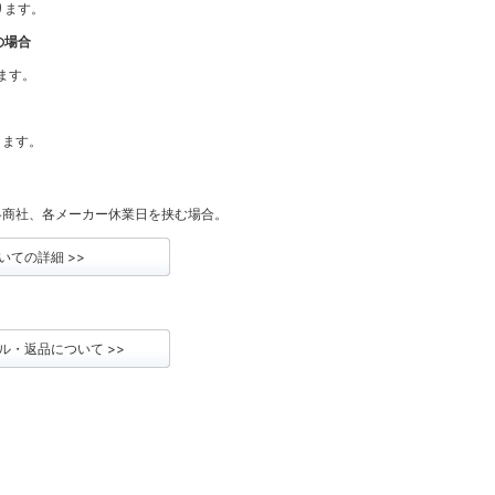
なります。
の場合
ります。
ります。
各商社、各メーカー休業日を挟む場合。
いての詳細 >>
ル・返品について >>