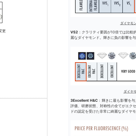
ダイヤモ
変更
VS2
：クラリティ要因が10倍では比較
麗なダイヤモンド。輝きに負の影響を与
ダイヤ
3Excellent H&C
：輝きに最も影響を与
評価、研磨状態、対称性の全てがエク
ドの認定を受けた非常に綺麗なダイヤモ