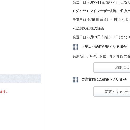
発送日は
8月29日
前後(+-1日)と
● ダイヤモンドレーザー刻印ご注文
発送日は
9月5日
前後(+-1日)とな
● K18YG仕様の場合
発送日は
8月31日
前後(+-1日)とな
上記より納期が長くなる場合
長期祭日、GW、お盆、年末年始の
納期につ
ご注文前にご確認下さいませ
変更・キャンセ
ます。