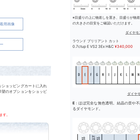
※目盛りの上に物差しを置き、目盛りが物
の大きさの目安をご確認いただけます。
号)着用画像
ダイヤモ
ラウンド ブリリアント カット
ー
0.7ctup E VS2 3Ex H&C
¥
340,000
をショッピングカートに入れ
希望のオプションをショッピ
ダイヤ
E
：ほぼ完全な無色透明。結晶の歪や不
るダイヤモンド。
ります。