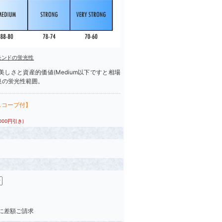
モンドの蛍光性
しさと資産的価値(Medium以下ですと相場
良の蛍光性範囲。
スコープ付】
,000円引き)
後に差額ご請求