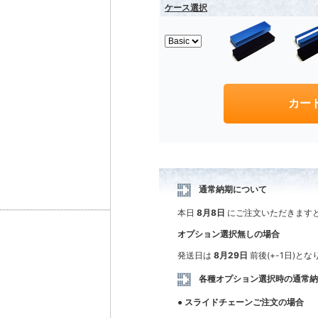
ケース選択
通常納期について
本日
8月8日
にご注文いただきます
オプション選択無しの場合
発送日は
8月29日
前後(+-1日)と
各種オプション選択時の通常
● スライドチェーンご注文の場合