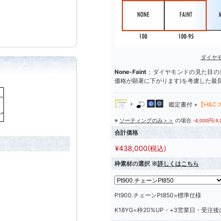
ダイヤ
None-Faint
：ダイヤモンドの見た目の美
価格が顕著に下がります)を考慮した最
鑑定書付 +
【H&C
※
ソーティングのみ＞＞
の場合
-4,000円(4
合計価格
¥
438,000
(税込)
枠素材の選択 ※
詳しくはこちら
Pt900.チェーンPt850=標準仕様
K18YG=枠20%UP・+3営業日・受注