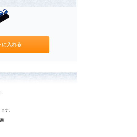
と、
なります。
納期