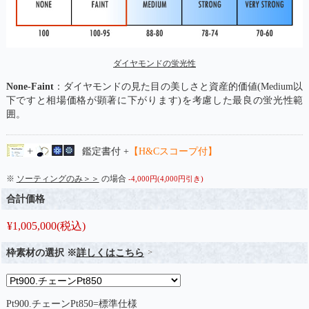
ダイヤモンドの蛍光性
None-Faint
：ダイヤモンドの見た目の美しさと資産的価値(Medium以
下ですと相場価格が顕著に下がります)を考慮した最良の蛍光性範
囲。
鑑定書付 +
【H&Cスコープ付】
※
ソーティングのみ＞＞
の場合
-4,000円(4,000円引き)
合計価格
¥
1,005,000
(税込)
枠素材の選択 ※
詳しくはこちら
Pt900.チェーンPt850=標準仕様