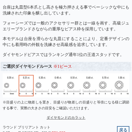
台座は丸皿型6本爪とし高さを極力押さえる事でベーシックな中にも
洗練された印象を醸し出しています。
フォーシーズでは一般のアクセサリー群とは一線を画す、高級ジュ
エリーブランドさながらの重厚なピアス枠を採用しています。
本モデルは台座を滑らかな丸皿にすることにより、定番デザインの
中にも着用時の外観を洗練させ高級感を追求しています。
ダイヤモンドピアスではランキング通年1位の王道スタッドです。
ご選択ダイヤモンドルース
※1ピース
※目盛りの上に物差しを置き、目盛りが物差しの目盛りと等倍になる様に調節
する事で、実際の大きさの目安をご確認いただけます。
ダイヤモンドのカラット
ラウンド ブリリアント カット
戻る