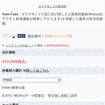
ダイヤモンドの蛍光性
None-Faint
：ダイヤモンドの見た目の美しさと資産的価値(Medium以
下ですと相場価格が顕著に下がります)を考慮した最良の蛍光性範
囲。
鑑定書付 +
【H&Cスコープ付】
※
ソーティングのみ＞＞
の場合
-4,000円(4,000円引き)
合計価格
¥
105,000
(税込)
枠素材の選択 ※
詳しくはこちら
Pt900=標準仕様
K18YG=枠20%UP・+8営業日・受注後に差額ご請求