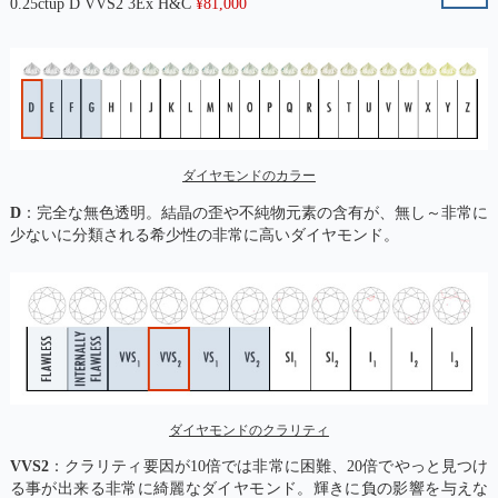
0.25ctup D VVS2 3Ex H&C
¥
81,000
ダイヤモンドのカラー
D
：完全な無色透明。結晶の歪や不純物元素の含有が、無し～非常に
少ないに分類される希少性の非常に高いダイヤモンド。
ダイヤモンドのクラリティ
VVS2
：クラリティ要因が10倍では非常に困難、20倍でやっと見つけ
る事が出来る非常に綺麗なダイヤモンド。輝きに負の影響を与えな