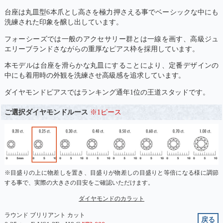
台座は丸皿型6本爪とし高さを極力押さえる事でベーシックな中にも
洗練された印象を醸し出しています。
フォーシーズでは一般のアクセサリー群とは一線を画す、高級ジュ
エリーブランドさながらの重厚なピアス枠を採用しています。
本モデルは台座を滑らかな丸皿にすることにより、定番デザインの
中にも着用時の外観を洗練させ高級感を追求しています。
ダイヤモンドピアスではランキング通年1位の王道スタッドです。
ご選択ダイヤモンドルース
※1ピース
※目盛りの上に物差しを置き、目盛りが物差しの目盛りと等倍になる様に調節
する事で、実際の大きさの目安をご確認いただけます。
ダイヤモンドのカラット
ラウンド ブリリアント カット
戻る