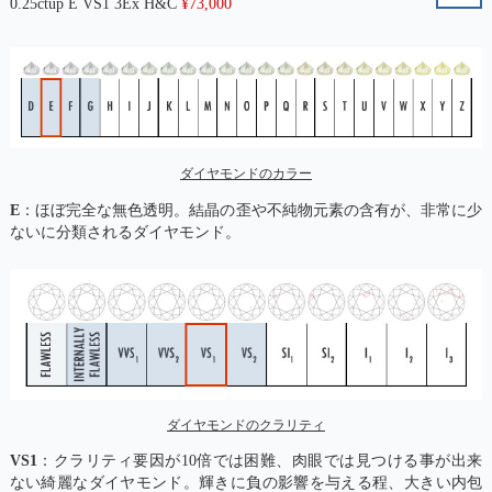
0.25ctup E VS1 3Ex H&C
¥
73,000
ダイヤモンドのカラー
E
：ほぼ完全な無色透明。結晶の歪や不純物元素の含有が、非常に少
ないに分類されるダイヤモンド。
ダイヤモンドのクラリティ
VS1
：クラリティ要因が10倍では困難、肉眼では見つける事が出来
ない綺麗なダイヤモンド。輝きに負の影響を与える程、大きい内包