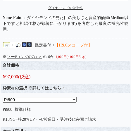
ダイヤモンドの蛍光性
None-Faint
：ダイヤモンドの見た目の美しさと資産的価値(Medium以
下ですと相場価格が顕著に下がります)を考慮した最良の蛍光性範
囲。
鑑定書付 +
【H&Cスコープ付】
※
ソーティングのみ＞＞
の場合
-4,000円(4,000円引き)
合計価格
¥
97,000
(税込)
枠素材の選択 ※
詳しくはこちら
Pt900=標準仕様
K18YG=枠20%UP・+8営業日・受注後に差額ご請求