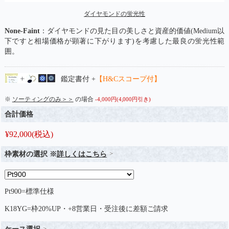
ダイヤモンドの蛍光性
None-Faint
：ダイヤモンドの見た目の美しさと資産的価値(Medium以
下ですと相場価格が顕著に下がります)を考慮した最良の蛍光性範
囲。
鑑定書付 +
【H&Cスコープ付】
※
ソーティングのみ＞＞
の場合
-4,000円(4,000円引き)
合計価格
¥
92,000
(税込)
枠素材の選択 ※
詳しくはこちら
Pt900=標準仕様
K18YG=枠20%UP・+8営業日・受注後に差額ご請求