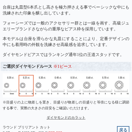
台座は丸皿型6本爪とし高さを極力押さえる事でベーシックな中にも
洗練された印象を醸し出しています。
フォーシーズでは一般のアクセサリー群とは一線を画す、高級ジュ
エリーブランドさながらの重厚なピアス枠を採用しています。
本モデルは台座を滑らかな丸皿にすることにより、定番デザインの
中にも着用時の外観を洗練させ高級感を追求しています。
ダイヤモンドピアスではランキング通年1位の王道スタッドです。
ご選択ダイヤモンドルース
※1ピース
※目盛りの上に物差しを置き、目盛りが物差しの目盛りと等倍になる様に調節
する事で、実際の大きさの目安をご確認いただけます。
ダイヤモンドのカラット
ラウンド ブリリアント カット
戻る