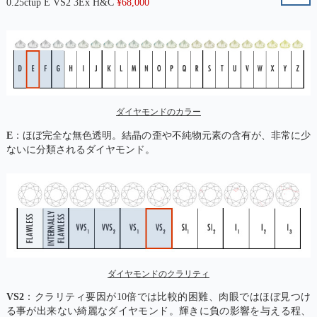
0.25ctup E VS2 3Ex H&C
¥
68,000
ダイヤモンドのカラー
E
：ほぼ完全な無色透明。結晶の歪や不純物元素の含有が、非常に少
ないに分類されるダイヤモンド。
ダイヤモンドのクラリティ
VS2
：クラリティ要因が10倍では比較的困難、肉眼ではほぼ見つけ
る事が出来ない綺麗なダイヤモンド。輝きに負の影響を与える程、