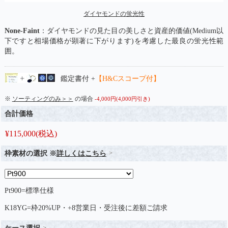
ダイヤモンドの蛍光性
None-Faint
：ダイヤモンドの見た目の美しさと資産的価値(Medium以
下ですと相場価格が顕著に下がります)を考慮した最良の蛍光性範
囲。
鑑定書付 +
【H&Cスコープ付】
※
ソーティングのみ＞＞
の場合
-4,000円(4,000円引き)
合計価格
¥
115,000
(税込)
枠素材の選択 ※
詳しくはこちら
Pt900=標準仕様
K18YG=枠20%UP・+8営業日・受注後に差額ご請求