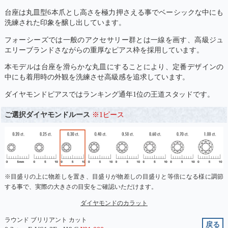
台座は丸皿型6本爪とし高さを極力押さえる事でベーシックな中にも
洗練された印象を醸し出しています。
フォーシーズでは一般のアクセサリー群とは一線を画す、高級ジュ
エリーブランドさながらの重厚なピアス枠を採用しています。
本モデルは台座を滑らかな丸皿にすることにより、定番デザインの
中にも着用時の外観を洗練させ高級感を追求しています。
ダイヤモンドピアスではランキング通年1位の王道スタッドです。
ご選択ダイヤモンドルース
※1ピース
※目盛りの上に物差しを置き、目盛りが物差しの目盛りと等倍になる様に調節
する事で、実際の大きさの目安をご確認いただけます。
ダイヤモンドのカラット
ラウンド ブリリアント カット
戻る