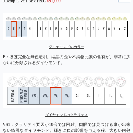
0.3ctup E VS1 3Ex H&C
¥
91,000
ダイヤモンドのカラー
E
：ほぼ完全な無色透明。結晶の歪や不純物元素の含有が、非常に少
ないに分類されるダイヤモンド。
ダイヤモンドのクラリティ
VS1
：クラリティ要因が10倍では困難、肉眼では見つける事が出来
ない綺麗なダイヤモンド。輝きに負の影響を与える程、大きい内包