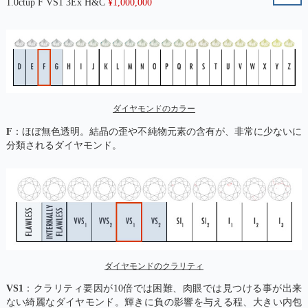
1.0ctup F VS1 3Ex H&C
¥
1,000,000
ダイヤモンドのカラー
F
：ほぼ無色透明。結晶の歪や不純物元素の含有が、非常に少ないに
分類されるダイヤモンド。
ダイヤモンドのクラリティ
VS1
：クラリティ要因が10倍では困難、肉眼では見つける事が出来
ない綺麗なダイヤモンド。輝きに負の影響を与える程、大きい内包