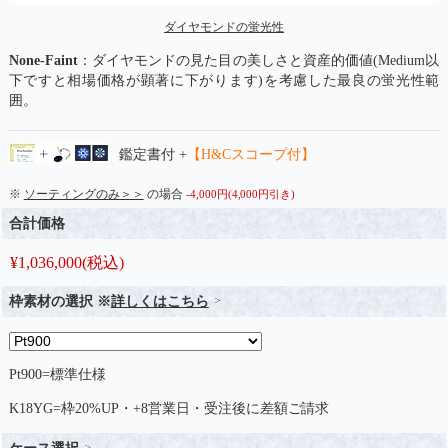
ダイヤモンドの蛍光性
None-Faint
：ダイヤモンドの見た目の美しさと資産的価値(Medium以
下ですと相場価格が顕著に下がります)を考慮した最良の蛍光性範
囲。
鑑定書付 +
【H&Cスコープ付】
※
ソーティングのみ＞＞
の場合
-4,000円(4,000円引き)
合計価格
¥
1,036,000
(税込)
枠素材の選択 ※
詳しくはこちら
Pt900=標準仕様
K18YG=枠20%UP・+8営業日・受注後に差額ご請求