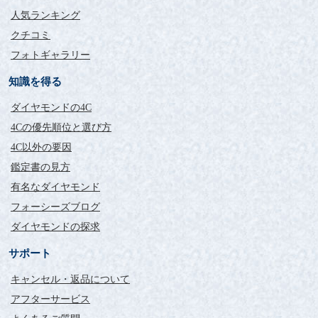
人気ランキング
クチコミ
フォトギャラリー
知識を得る
ダイヤモンドの4C
4Cの優先順位と選び方
4C以外の要因
鑑定書の見方
有名なダイヤモンド
フォーシーズブログ
ダイヤモンドの探求
サポート
キャンセル・返品について
アフターサービス