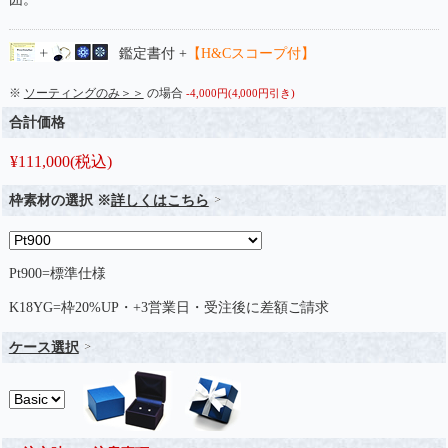
鑑定書付 +
【H&Cスコープ付】
※
ソーティングのみ＞＞
の場合
-4,000円(4,000円引き)
合計価格
¥
111,000
(税込)
枠素材の選択 ※
詳しくはこちら
Pt900=標準仕様
K18YG=枠20%UP・+3営業日・受注後に差額ご請求
ケース選択