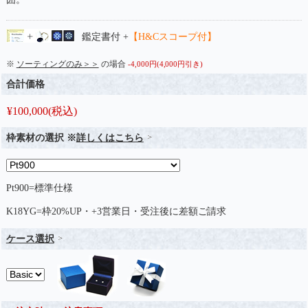
鑑定書付 +
【H&Cスコープ付】
※
ソーティングのみ＞＞
の場合
-4,000円(4,000円引き)
合計価格
¥
100,000
(税込)
枠素材の選択 ※
詳しくはこちら
Pt900=標準仕様
K18YG=枠20%UP・+3営業日・受注後に差額ご請求
ケース選択