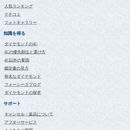
人気ランキング
クチコミ
フォトギャラリー
知識を得る
ダイヤモンドの4C
4Cの優先順位と選び方
4C以外の要因
鑑定書の見方
有名なダイヤモンド
フォーシーズブログ
ダイヤモンドの探求
サポート
キャンセル・返品について
アフターサービス