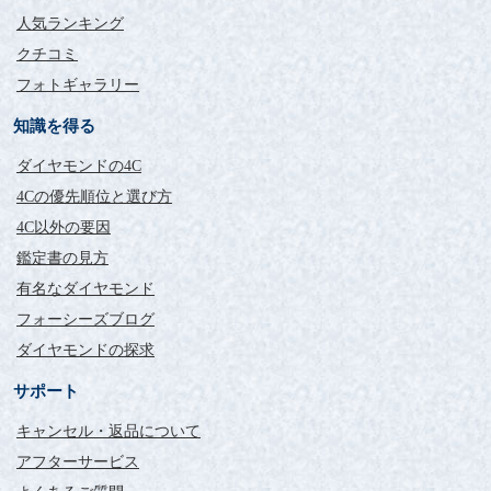
人気ランキング
クチコミ
フォトギャラリー
知識を得る
ダイヤモンドの4C
4Cの優先順位と選び方
4C以外の要因
鑑定書の見方
有名なダイヤモンド
フォーシーズブログ
ダイヤモンドの探求
サポート
キャンセル・返品について
アフターサービス