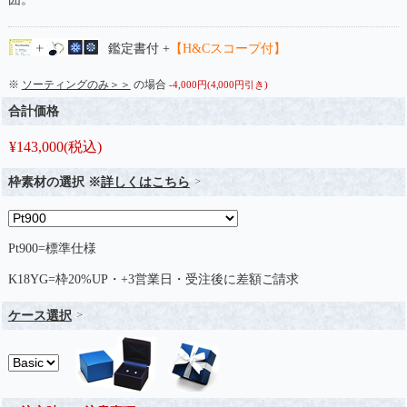
鑑定書付 +
【H&Cスコープ付】
※
ソーティングのみ＞＞
の場合
-4,000円(4,000円引き)
合計価格
¥
143,000
(税込)
枠素材の選択 ※
詳しくはこちら
Pt900=標準仕様
K18YG=枠20%UP・+3営業日・受注後に差額ご請求
ケース選択